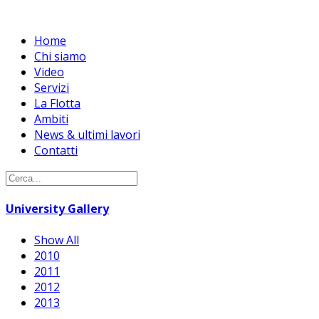
Home
Chi siamo
Video
Servizi
La Flotta
Ambiti
News & ultimi lavori
Contatti
University Gallery
Show All
2010
2011
2012
2013