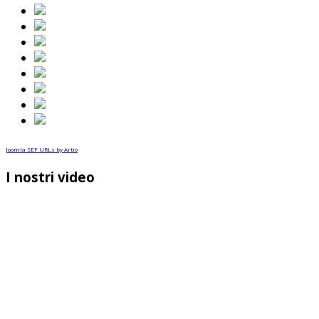
Joomla SEF URLs by Artio
I nostri video