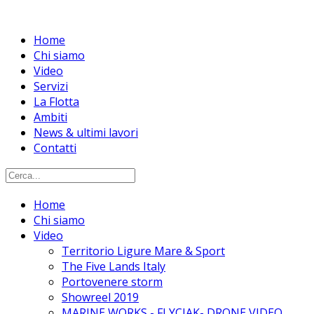
Home
Chi siamo
Video
Servizi
La Flotta
Ambiti
News & ultimi lavori
Contatti
Home
Chi siamo
Video
Territorio Ligure Mare & Sport
The Five Lands Italy
Portovenere storm
Showreel 2019
MARINE WORKS - FLYCIAK- DRONE VIDEO